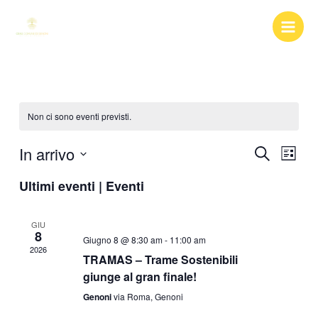
Vai
al
contenuto
Non ci sono eventi previsti.
In arrivo
Eventi
Event
Cerca
Lista
Ricerca
Viste
Seleziona
Ultimi eventi | Eventi
e
Navig
la
viste
data.
Navigazione
GIU
8
Giugno 8 @ 8:30 am
-
11:00 am
2026
TRAMAS – Trame Sostenibili
giunge al gran finale!
Genoni
via Roma, Genoni