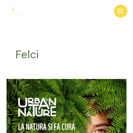
Vai
al
contenuto
Felci
Urban
nature
2023